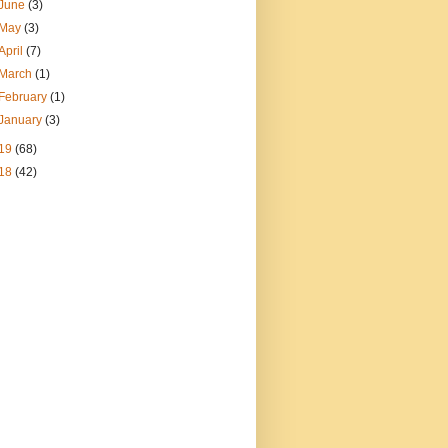
June
(3)
May
(3)
April
(7)
March
(1)
February
(1)
January
(3)
19
(68)
18
(42)