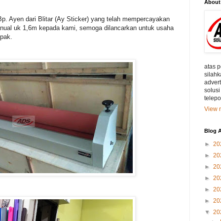
About
. Ayen dari Blitar (Ay Sticker) yang telah mempercayakan
nual uk 1,6m kepada kami, semoga dilancarkan untuk usaha
 pak.
atas 
silahk
adver
solusi
telep
View m
Blog A
►
20
►
20
►
20
►
20
►
20
►
20
▼
20