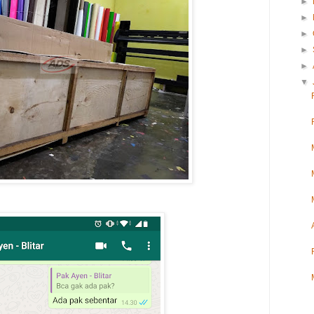
►
►
►
►
►
▼