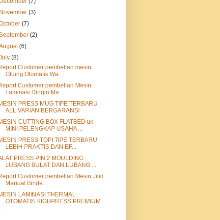
December
(7)
November
(3)
October
(7)
September
(2)
August
(6)
July
(8)
Report Customer pembelian mesin
Gluing Otomatis Wa...
Report Customer pembelian Mesin
Laminasi Dingin Ma...
MESIN PRESS MUG TIPE TERBARU
ALL VARIAN BERGARANSI
MESIN CUTTING BOX FLATBED uk
MINI PELENGKAP USAHA ...
MESIN PRESS TOPI TIPE TERBARU
LEBIH PRAKTIS DAN EF...
ALAT PRESS PIN 2 MOULDING
LUBANG BULAT DAN LUBANG ...
Report Customer pembelian Mesin Jilid
Manual Binde...
MESIN LAMINASI THERMAL
OTOMATIS HIGHPRESS PREMIUM
...