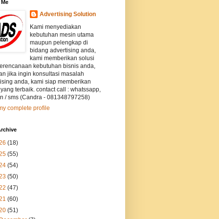
 Me
Advertising Solution
Kami menyediakan
kebutuhan mesin utama
maupun pelengkap di
bidang advertising anda,
kami memberikan solusi
perencanaan kebutuhan bisnis anda,
an jika ingin konsultasi masalah
tising anda, kami siap memberikan
 yang terbaik. contact call : whatssapp,
on / sms (Candra - 081348797258)
y complete profile
rchive
26
(18)
25
(55)
24
(54)
23
(50)
22
(47)
21
(60)
20
(51)