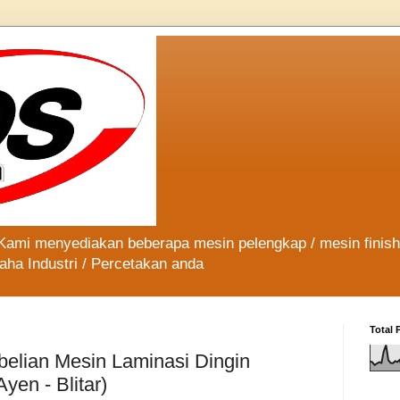
 Kami menyediakan beberapa mesin pelengkap / mesin finis
aha Industri / Percetakan anda
Total 
elian Mesin Laminasi Dingin
yen - Blitar)