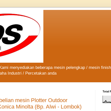
 Kami menyediakan beberapa mesin pelengkap / mesin finis
aha Industri / Percetakan anda
Total 
elian mesin Plotter Outdoor
Konica Minolta (Bp. Alwi - Lombok)