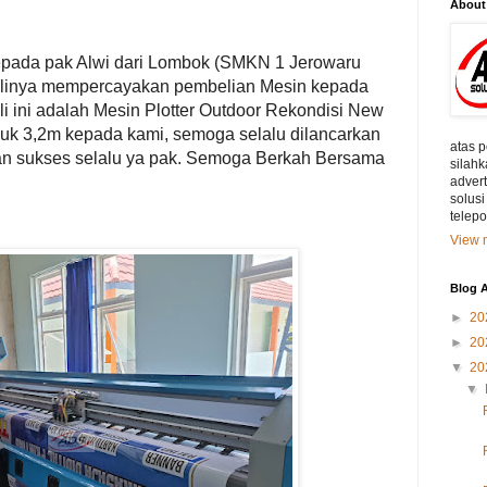
About
epada pak Alwi dari Lombok (SMKN 1 Jerowaru
kalinya mempercayakan pembelian Mesin kepada
i ini adalah Mesin Plotter Outdoor Rekondisi New
 uk 3,2m kepada kami, semoga selalu dilancarkan
atas 
an sukses selalu ya pak. Semoga Berkah Bersama
silahk
adver
solusi
telep
View m
Blog A
►
20
►
20
▼
20
▼