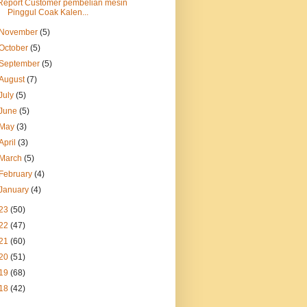
Report Customer pembelian mesin
Pinggul Coak Kalen...
November
(5)
October
(5)
September
(5)
August
(7)
July
(5)
June
(5)
May
(3)
April
(3)
March
(5)
February
(4)
January
(4)
23
(50)
22
(47)
21
(60)
20
(51)
19
(68)
18
(42)