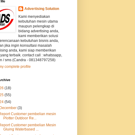
 Me
Advertising Solution
Kami menyediakan
kebutuhan mesin utama
maupun pelengkap di
bidang advertising anda,
kami memberikan solusi
perencanaan kebutuhan bisnis anda,
an jika ingin konsultasi masalah
tising anda, kami siap memberikan
 yang terbaik. contact call : whatssapp,
on / sms (Candra - 081348797258)
y complete profile
rchive
26
(18)
25
(55)
24
(54)
December
(3)
Report Customer pembelian mesin
Plotter Outdoor Re...
Report Customer pembelian Mesin
Gluing Waterbased ...