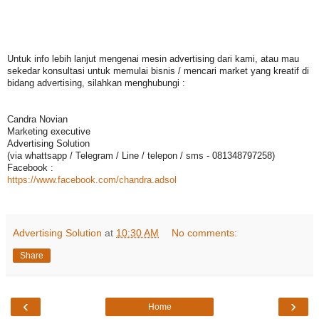
Untuk info lebih lanjut mengenai mesin advertising dari kami, atau mau
sekedar konsultasi untuk memulai bisnis / mencari market yang kreatif di
bidang advertising, silahkan menghubungi :
Candra Novian
Marketing executive
Advertising Solution
(via whattsapp / Telegram / Line / telepon / sms - 081348797258)
Facebook :
https://www.facebook.com/chandra.adsol
Advertising Solution
at
10:30 AM
No comments:
Share
‹
›
Home