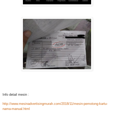
Info detail mesin :
http://www.mesinadvertisingmurah.com/2018/11/mesin-pemotong-kartu-
nama-manual.html