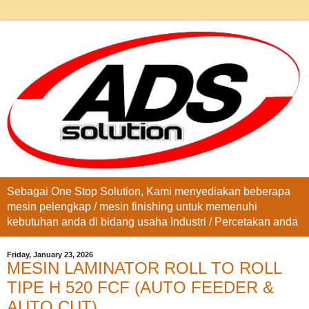
Sebagai One Stop Solution, Kami menyediakan beberapa
mesin pelengkap / mesin finishing untuk memenuhi
kebutuhan anda di bidang usaha Industri / Percetakan anda
Friday, January 23, 2026
MESIN LAMINATOR ROLL TO ROLL
TIPE H 520 FCF (AUTO FEEDER &
AUTO CUT)