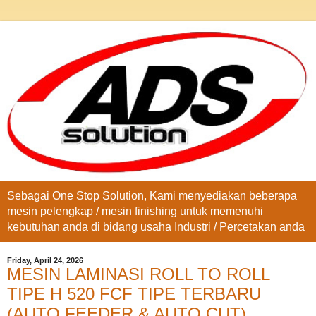
Sebagai One Stop Solution, Kami menyediakan beberapa
mesin pelengkap / mesin finishing untuk memenuhi
kebutuhan anda di bidang usaha Industri / Percetakan anda
Friday, April 24, 2026
MESIN LAMINASI ROLL TO ROLL
TIPE H 520 FCF TIPE TERBARU
(AUTO FEEDER & AUTO CUT)