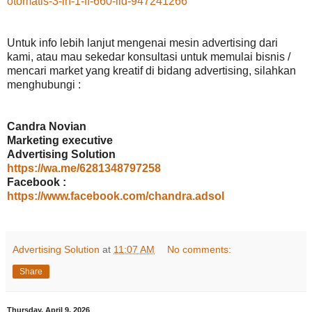
otomatis-3-in-1-ff-660-iid-947241266
Untuk info lebih lanjut mengenai mesin advertising dari
kami, atau mau sekedar konsultasi untuk memulai bisnis /
mencari market yang kreatif di bidang advertising, silahkan
menghubungi :
Candra Novian
Marketing executive
Advertising Solution
https://wa.me/6281348797258
Facebook :
https://www.facebook.com/chandra.adsol
Advertising Solution
at
11:07 AM
No comments:
Share
Thursday, April 9, 2026