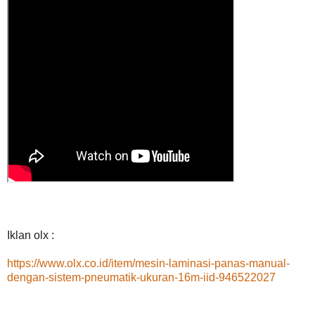
Iklan olx :
https://www.olx.co.id/item/mesin-laminasi-panas-manual-
dengan-sistem-pneumatik-ukuran-16m-iid-946522027