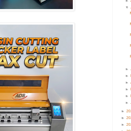
►
▼
►
►
►
►
►
►
►
20
►
20
►
20