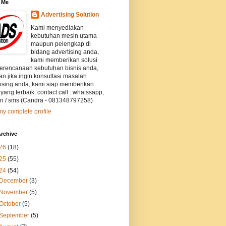
 Me
Advertising Solution
Kami menyediakan
kebutuhan mesin utama
maupun pelengkap di
bidang advertising anda,
kami memberikan solusi
perencanaan kebutuhan bisnis anda,
an jika ingin konsultasi masalah
tising anda, kami siap memberikan
 yang terbaik. contact call : whatssapp,
on / sms (Candra - 081348797258)
y complete profile
rchive
26
(18)
25
(55)
24
(54)
December
(3)
November
(5)
October
(5)
September
(5)