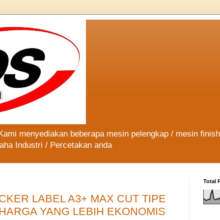
 Kami menyediakan beberapa mesin pelengkap / mesin finis
aha Industri / Percetakan anda
Total 
CKER LABEL A3+ MAX CUT TIPE
HARGA YANG LEBIH EKONOMIS