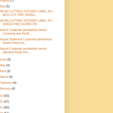
August
(7)
July
(5)
MESIN CUTTING STICKER LABEL A3+
MAX CUT TIPE TERBA...
MESIN CUTTING STICKER LABEL A3+
SPEED PRO SUPER PR...
Report Customer pembelian mesin
Creasing dan Perfo...
Report Testimoni Customer pembelian
mesin Press Ka...
Report Customer pembelian mesin
Stempel Flash Pro ...
June
(5)
May
(3)
April
(3)
March
(5)
February
(4)
January
(4)
23
(50)
22
(47)
21
(60)