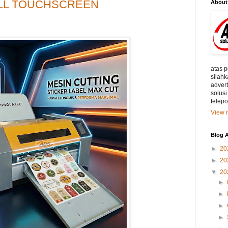
LL TOUCHSCREEN
About
atas 
silahk
adver
solusi
telep
View m
Blog A
►
20
►
20
▼
20
►
►
►
►