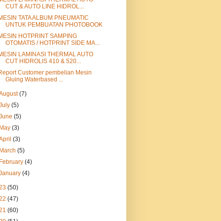
CUT & AUTO LINE HIDROL...
MESIN TATA ALBUM PNEUMATIC
UNTUK PEMBUATAN PHOTOBOOK
MESIN HOTPRINT SAMPING
OTOMATIS / HOTPRINT SIDE MA...
MESIN LAMINASI THERMAL AUTO
CUT HIDROLIS 410 & 520...
Report Customer pembelian Mesin
Gluing Waterbased ...
August
(7)
July
(5)
June
(5)
May
(3)
April
(3)
March
(5)
February
(4)
January
(4)
23
(50)
22
(47)
21
(60)