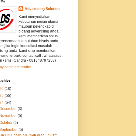
 Me
Advertising Solution
Kami menyediakan
kebutuhan mesin utama
maupun pelengkap di
bidang advertising anda,
kami memberikan solusi
perencanaan kebutuhan bisnis anda,
an jika ingin konsultasi masalah
tising anda, kami siap memberikan
 yang terbaik. contact call : whatssapp,
on / sms (Candra - 081348797258)
y complete profile
rchive
26
(18)
25
(55)
24
(54)
December
(3)
November
(5)
October
(5)
September
(5)
MESIN LAMINASI THERMAL AUTO