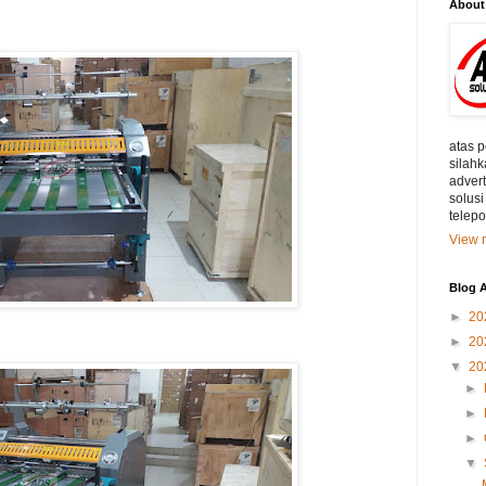
About
atas 
silahk
adver
solusi
telep
View m
Blog A
►
20
►
20
▼
20
►
►
►
▼