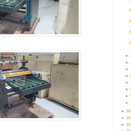
►
►
►
►
►
►
►
►
►
20
►
20
►
20