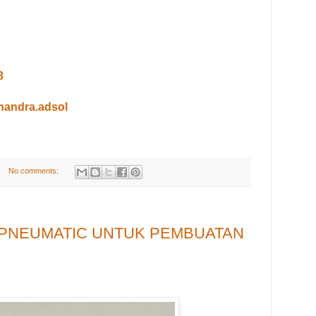
8
handra.adsol
No comments:
 PNEUMATIC UNTUK PEMBUATAN