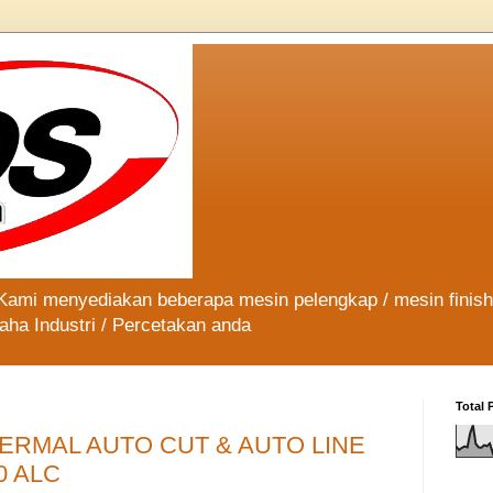
 Kami menyediakan beberapa mesin pelengkap / mesin finis
aha Industri / Percetakan anda
Total 
HERMAL AUTO CUT & AUTO LINE
0 ALC