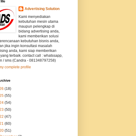
 Me
Advertising Solution
Kami menyediakan
kebutuhan mesin utama
maupun pelengkap di
bidang advertising anda,
kami memberikan solusi
perencanaan kebutuhan bisnis anda,
an jika ingin konsultasi masalah
tising anda, kami siap memberikan
 yang terbaik. contact call : whatssapp,
on / sms (Candra - 081348797258)
y complete profile
rchive
26
(18)
25
(55)
24
(54)
23
(50)
22
(47)
21
(60)
20
(51)