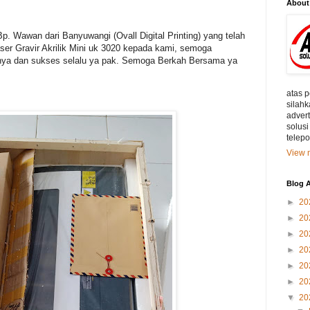
About
. Wawan dari Banyuwangi (Ovall Digital Printing) yang telah
r Gravir Akrilik Mini uk 3020 kepada kami, semoga
nya dan sukses selalu ya pak. Semoga Berkah Bersama ya
atas 
silahk
adver
solusi
telep
View m
Blog A
►
20
►
20
►
20
►
20
►
20
►
20
▼
20