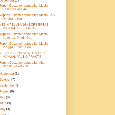
December
(7)
Report Customer pembelian Mesin
Laser Gravir Akril...
Report Customer pembelian Mesin Bor /
Pelubang Ker...
MESIN PELUBANG / BOR KERTAS
MANUAL & ELEKTRIK
Report Customer pembelian Mesin
Laminasi Dingin Se...
Report Customer pembelian Mesin
Pinggul Coak Kalen...
MESIN SABLON SILINDER CUP
MANUAL PALING PRAKTIS
Report Customer pembelian Alat
Penekuk Akrilik Sti...
November
(3)
October
(7)
September
(2)
August
(6)
July
(8)
June
(3)
May
(3)