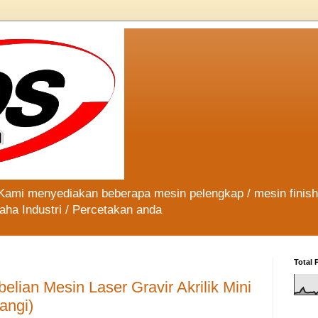
 Kami menyediakan beberapa mesin pelengkap / mesin finis
aha Industri / Percetakan anda
Total 
lian Mesin Laser Gravir Akrilik Mini
angi)