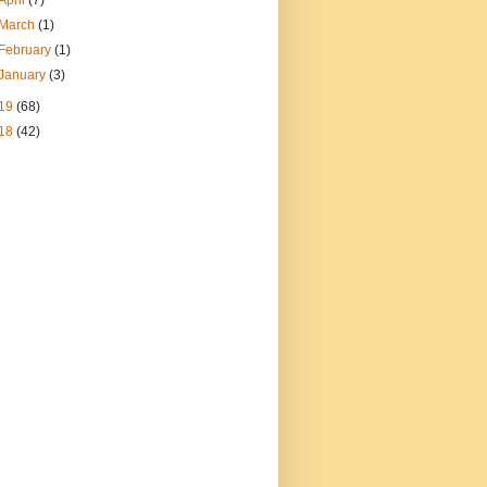
April
(7)
March
(1)
February
(1)
January
(3)
19
(68)
18
(42)