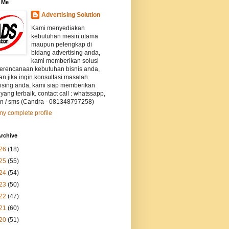
 Me
Advertising Solution
Kami menyediakan
kebutuhan mesin utama
maupun pelengkap di
bidang advertising anda,
kami memberikan solusi
perencanaan kebutuhan bisnis anda,
an jika ingin konsultasi masalah
tising anda, kami siap memberikan
 yang terbaik. contact call : whatssapp,
on / sms (Candra - 081348797258)
y complete profile
rchive
26
(18)
25
(55)
24
(54)
23
(50)
22
(47)
21
(60)
20
(51)