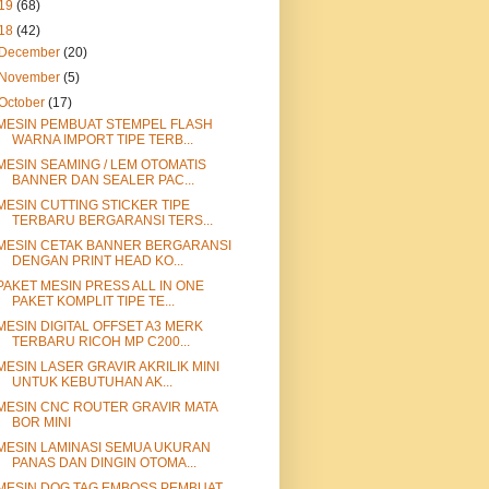
19
(68)
18
(42)
December
(20)
November
(5)
October
(17)
MESIN PEMBUAT STEMPEL FLASH
WARNA IMPORT TIPE TERB...
MESIN SEAMING / LEM OTOMATIS
BANNER DAN SEALER PAC...
MESIN CUTTING STICKER TIPE
TERBARU BERGARANSI TERS...
MESIN CETAK BANNER BERGARANSI
DENGAN PRINT HEAD KO...
PAKET MESIN PRESS ALL IN ONE
PAKET KOMPLIT TIPE TE...
MESIN DIGITAL OFFSET A3 MERK
TERBARU RICOH MP C200...
MESIN LASER GRAVIR AKRILIK MINI
UNTUK KEBUTUHAN AK...
MESIN CNC ROUTER GRAVIR MATA
BOR MINI
MESIN LAMINASI SEMUA UKURAN
PANAS DAN DINGIN OTOMA...
MESIN DOG TAG EMBOSS PEMBUAT