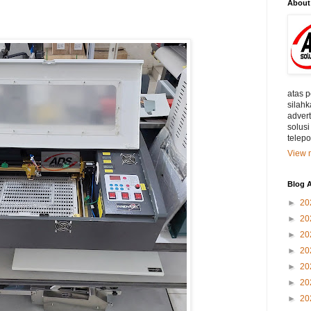
About
atas 
silahk
adver
solusi
telep
View m
Blog A
►
20
►
20
►
20
►
20
►
20
►
20
►
20