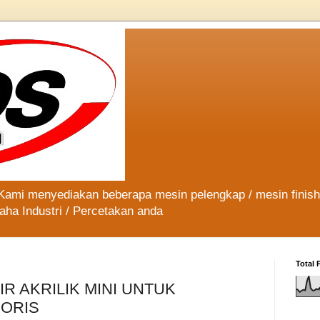
 Kami menyediakan beberapa mesin pelengkap / mesin finis
aha Industri / Percetakan anda
Total 
R AKRILIK MINI UNTUK
ORIS