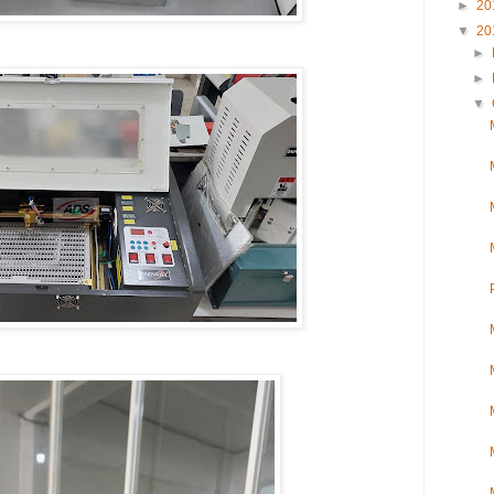
►
20
▼
20
►
►
▼