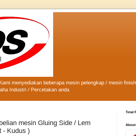
 Kami menyediakan beberapa mesin pelengkap / mesin finis
aha Industri / Percetakan anda
Total 
elian mesin Gluing Side / Lem
About
 - Kudus )