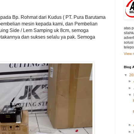
pada Bp. Rohmat dari Kudus ( PT. Pura Barutama
pembelian mesin kepada kami, dan Pembelian
atas 
Gluing Side / Lem Samping uk 8cm, semoga
silahk
etakannya dan sukses selalu ya pak. Semoga
adver
solusi
telep
View m
Blog A
▼
20
►
►
▼
►
►