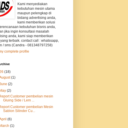
Kami menyediakan
kebutuhan mesin utama
maupun pelengkap di
bidang advertising anda,
kami memberikan solusi
perencanaan kebutuhan bisnis anda,
an jika ingin konsultasi masalah
tising anda, kami siap memberikan
 yang terbaik. contact call : whatssapp,
on / sms (Candra - 081348797258)
y complete profile
rchive
26
(18)
August
(1)
June
(2)
May
(2)
Report Customer pembelian mesin
Gluing Side / Lem ...
Report Customer pembelian Mesin
Sablon Silinder Cu...
April
(6)
March
(1)