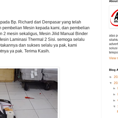
About
pada Bp. Richard dari Denpasar yang telah
 pembelian Mesin kepada kami, dan pembelian
an 2 mesin sekaligus, Mesin Jilid Manual Binder
atas 
esin Laminasi Thermal 2 Sisi. semoga selalu
silahk
adver
etakannya dan sukses selalu ya pak, kami
solusi
utnya ya pak. Terima Kasih.
telep
View m
Blog A
►
20
▼
20
►
►
►
▼