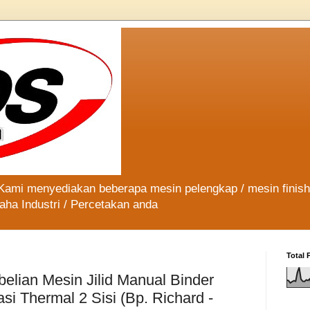
 Kami menyediakan beberapa mesin pelengkap / mesin finis
aha Industri / Percetakan anda
Total 
elian Mesin Jilid Manual Binder
i Thermal 2 Sisi (Bp. Richard -