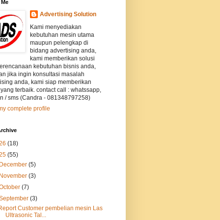
 Me
Advertising Solution
Kami menyediakan
kebutuhan mesin utama
maupun pelengkap di
bidang advertising anda,
kami memberikan solusi
perencanaan kebutuhan bisnis anda,
an jika ingin konsultasi masalah
tising anda, kami siap memberikan
 yang terbaik. contact call : whatssapp,
on / sms (Candra - 081348797258)
y complete profile
rchive
26
(18)
25
(55)
December
(5)
November
(3)
October
(7)
September
(3)
Report Customer pembelian mesin Las
Ultrasonic Tal...