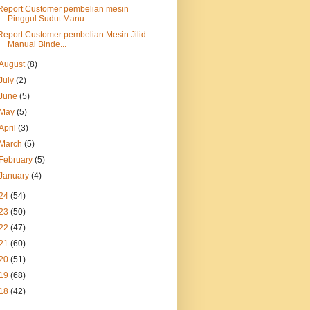
Report Customer pembelian mesin
Pinggul Sudut Manu...
Report Customer pembelian Mesin Jilid
Manual Binde...
August
(8)
July
(2)
June
(5)
May
(5)
April
(3)
March
(5)
February
(5)
January
(4)
24
(54)
23
(50)
22
(47)
21
(60)
20
(51)
19
(68)
18
(42)