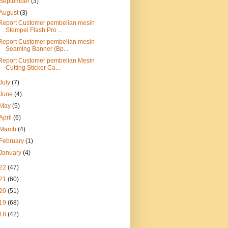
September
(3)
August
(3)
Report Customer pembelian mesin
Stempel Flash Pro ...
Report Customer pembelian mesin
Seaming Banner (Bp...
Report Customer pembelian Mesin
Cutting Sticker Ca...
July
(7)
June
(4)
May
(5)
April
(6)
March
(4)
February
(1)
January
(4)
22
(47)
21
(60)
20
(51)
19
(68)
18
(42)