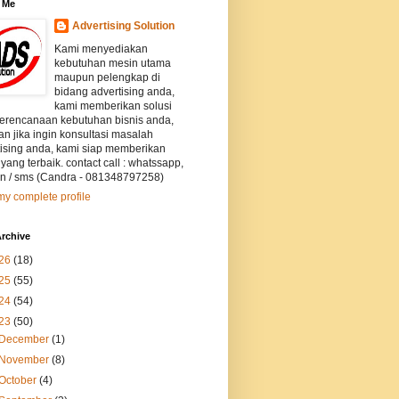
 Me
Advertising Solution
Kami menyediakan
kebutuhan mesin utama
maupun pelengkap di
bidang advertising anda,
kami memberikan solusi
perencanaan kebutuhan bisnis anda,
an jika ingin konsultasi masalah
tising anda, kami siap memberikan
 yang terbaik. contact call : whatssapp,
on / sms (Candra - 081348797258)
y complete profile
rchive
26
(18)
25
(55)
24
(54)
23
(50)
December
(1)
November
(8)
October
(4)