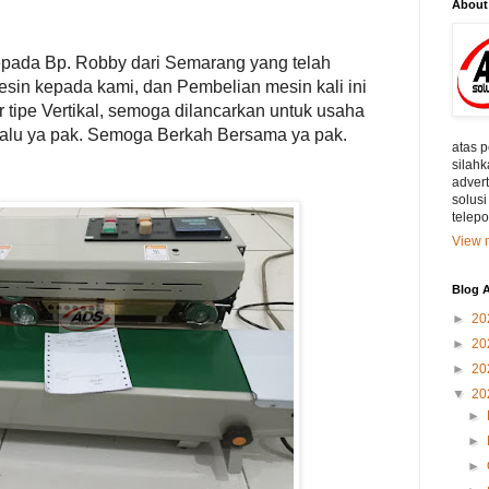
About
epada Bp. Robby dari Semarang yang telah
in kepada kami, dan Pembelian mesin kali ini
tipe Vertikal, semoga dilancarkan untuk usaha
lalu ya pak. Semoga Berkah Bersama ya pak.
atas 
silahk
adver
solusi
telep
View m
Blog A
►
20
►
20
►
20
▼
20
►
►
►