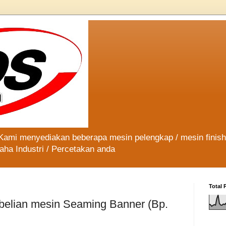
 Kami menyediakan beberapa mesin pelengkap / mesin finis
aha Industri / Percetakan anda
Total 
elian mesin Seaming Banner (Bp.