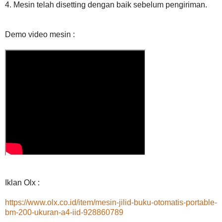
4. Mesin telah disetting dengan baik sebelum pengiriman.
Demo video mesin :
Iklan Olx :
https://www.olx.co.id/item/mesin-jilid-buku-otomatis-portable-
bm-200-ukuran-a4-iid-928860789