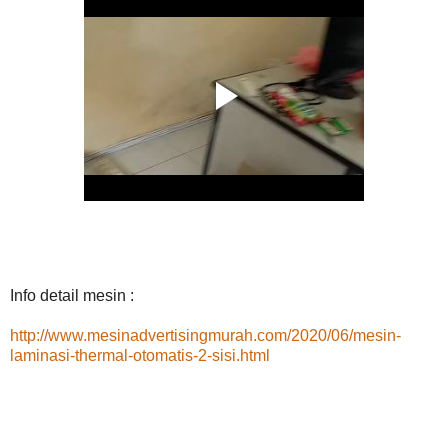
Info detail mesin :
http://www.mesinadvertisingmurah.com/2020/06/mesin-
laminasi-thermal-otomatis-2-sisi.html