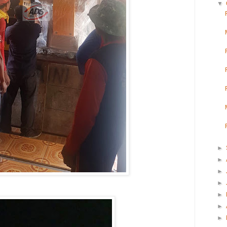
▼
►
►
►
►
►
►
►