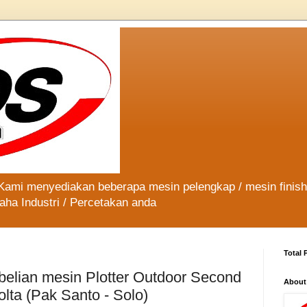
 Kami menyediakan beberapa mesin pelengkap / mesin finis
aha Industri / Percetakan anda
Total 
elian mesin Plotter Outdoor Second
About
lta (Pak Santo - Solo)