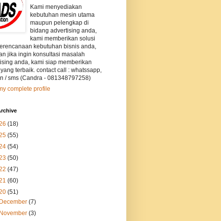
Kami menyediakan
kebutuhan mesin utama
maupun pelengkap di
bidang advertising anda,
kami memberikan solusi
perencanaan kebutuhan bisnis anda,
an jika ingin konsultasi masalah
tising anda, kami siap memberikan
 yang terbaik. contact call : whatssapp,
on / sms (Candra - 081348797258)
y complete profile
rchive
26
(18)
25
(55)
24
(54)
23
(50)
22
(47)
21
(60)
20
(51)
December
(7)
November
(3)