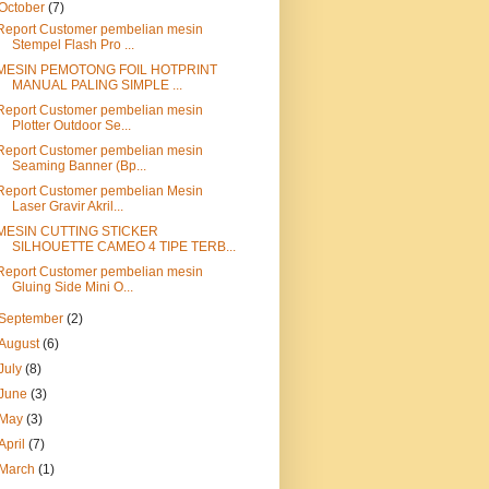
October
(7)
Report Customer pembelian mesin
Stempel Flash Pro ...
MESIN PEMOTONG FOIL HOTPRINT
MANUAL PALING SIMPLE ...
Report Customer pembelian mesin
Plotter Outdoor Se...
Report Customer pembelian mesin
Seaming Banner (Bp...
Report Customer pembelian Mesin
Laser Gravir Akril...
MESIN CUTTING STICKER
SILHOUETTE CAMEO 4 TIPE TERB...
Report Customer pembelian mesin
Gluing Side Mini O...
September
(2)
August
(6)
July
(8)
June
(3)
May
(3)
April
(7)
March
(1)