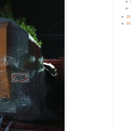
►
►
►
20
►
20