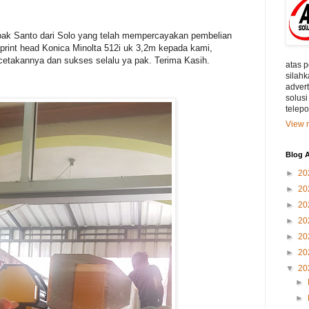
ak Santo dari Solo yang telah mempercayakan pembelian
print head Konica Minolta 512i uk 3,2m kepada kami,
cetakannya dan sukses selalu ya pak. Terima Kasih.
atas 
silahk
adver
solusi
telep
View m
Blog A
►
20
►
20
►
20
►
20
►
20
►
20
▼
20
►
►