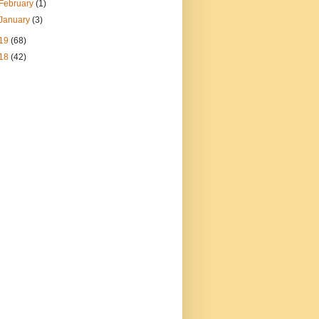
February
(1)
January
(3)
19
(68)
18
(42)