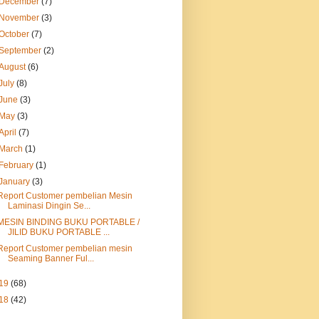
December
(7)
November
(3)
October
(7)
September
(2)
August
(6)
July
(8)
June
(3)
May
(3)
April
(7)
March
(1)
February
(1)
January
(3)
Report Customer pembelian Mesin
Laminasi Dingin Se...
MESIN BINDING BUKU PORTABLE /
JILID BUKU PORTABLE ...
Report Customer pembelian mesin
Seaming Banner Ful...
19
(68)
18
(42)