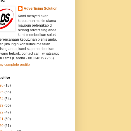
 Me
Advertising Solution
Kami menyediakan
kebutuhan mesin utama
maupun pelengkap di
bidang advertising anda,
kami memberikan solusi
perencanaan kebutuhan bisnis anda,
an jika ingin konsultasi masalah
tising anda, kami siap memberikan
 yang terbaik. contact call : whatssapp,
on / sms (Candra - 081348797258)
y complete profile
rchive
26
(18)
25
(55)
24
(54)
23
(50)
22
(47)
21
(60)
20
(51)