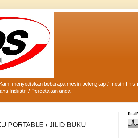
 Kami menyediakan beberapa mesin pelengkap / mesin finis
aha Industri / Percetakan anda
Total 
U PORTABLE / JILID BUKU