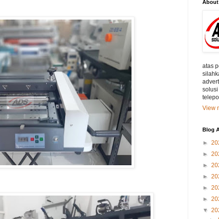
About
atas 
silahk
adver
solusi
telep
View m
Blog A
►
20
►
20
►
20
►
20
►
20
►
20
▼
20