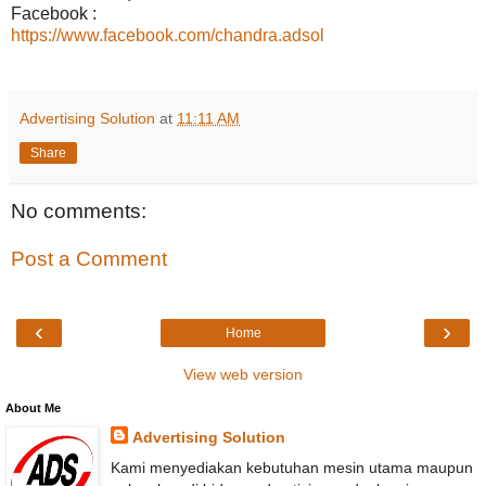
Facebook :
https://www.facebook.com/chandra.adsol
Advertising Solution
at
11:11 AM
Share
No comments:
Post a Comment
‹
›
Home
View web version
About Me
Advertising Solution
Kami menyediakan kebutuhan mesin utama maupun