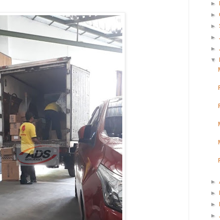
►
►
►
►
►
▼
►
►
►
►