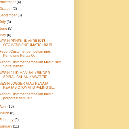
November
(4)
October
(2)
September
(6)
July
(3)
June
(5)
May
(6)
MESIN PENEKUK AKRILIK FULL
OTOMATIS PNEUMATIC UKUR...
Report Customer pembelian mesin
Pemotong Kertas Ot...
Report Customer pembelian Mesin Jilid
Spiral bahan...
MESIN JILID MANUAL / BINDER
SPIRAL BAHAN KAWAT TIP...
MESIN JOGGER ATAU PENATA
KERTAS OTOMATIS PALING SI...
Report Customer pembelian mesin
porporasi semi aut...
April
(10)
March
(8)
February
(9)
January
(11)