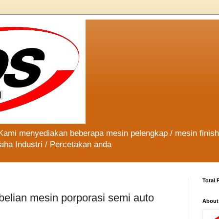
 Kami menyediakan beberapa mesin pelengkap / mesin finis
aha Industri / Percetakan anda
Total 
elian mesin porporasi semi auto
About