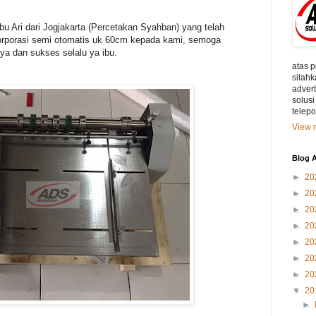
u Ari dari Jogjakarta (Percetakan Syahban) yang telah
porasi semi otomatis uk 60cm kepada kami, semoga
ya dan sukses selalu ya ibu.
atas 
silahk
adver
solusi
telep
View m
Blog A
►
20
►
20
►
20
►
20
►
20
►
20
►
20
▼
20
►