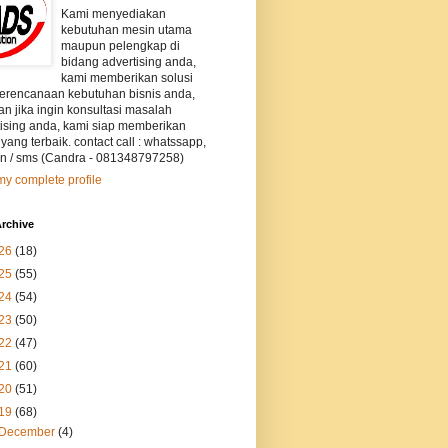
Kami menyediakan
kebutuhan mesin utama
maupun pelengkap di
bidang advertising anda,
kami memberikan solusi
perencanaan kebutuhan bisnis anda,
an jika ingin konsultasi masalah
tising anda, kami siap memberikan
 yang terbaik. contact call : whatssapp,
on / sms (Candra - 081348797258)
y complete profile
rchive
26
(18)
25
(55)
24
(54)
23
(50)
22
(47)
21
(60)
20
(51)
19
(68)
December
(4)