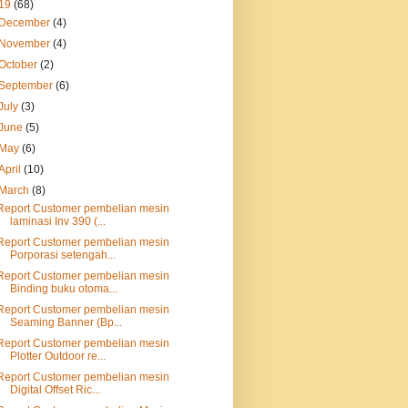
19
(68)
December
(4)
November
(4)
October
(2)
September
(6)
July
(3)
June
(5)
May
(6)
April
(10)
March
(8)
Report Customer pembelian mesin
laminasi Inv 390 (...
Report Customer pembelian mesin
Porporasi setengah...
Report Customer pembelian mesin
Binding buku otoma...
Report Customer pembelian mesin
Seaming Banner (Bp...
Report Customer pembelian mesin
Plotter Outdoor re...
Report Customer pembelian mesin
Digital Offset Ric...