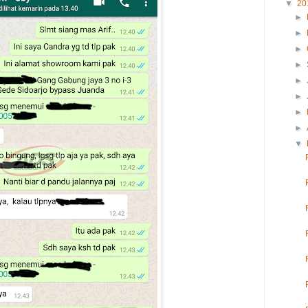
▼
20
►
►
►
►
►
►
►
►
▼