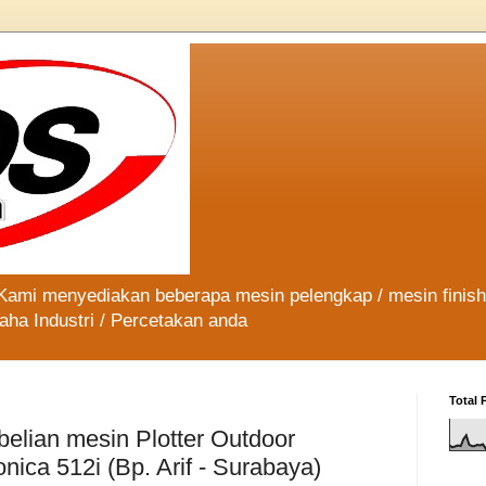
 Kami menyediakan beberapa mesin pelengkap / mesin finis
aha Industri / Percetakan anda
Total 
elian mesin Plotter Outdoor
onica 512i (Bp. Arif - Surabaya)