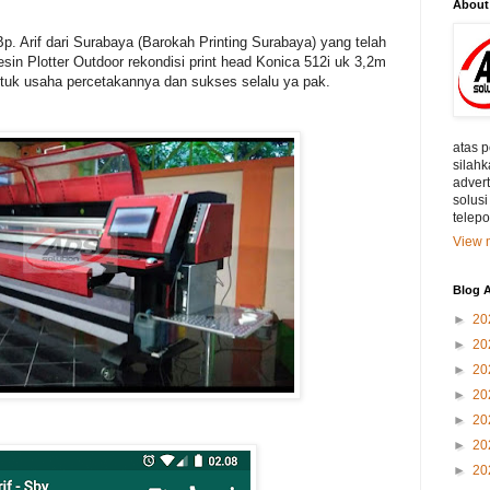
About
. Arif dari Surabaya (Barokah Printing Surabaya) yang telah
n Plotter Outdoor rekondisi print head Konica 512i uk 3,2m
tuk usaha percetakannya dan sukses selalu ya pak.
atas 
silahk
adver
solusi
telep
View m
Blog A
►
20
►
20
►
20
►
20
►
20
►
20
►
20