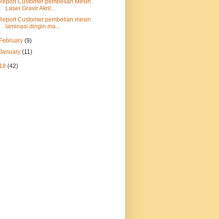
Report Customer pembelian Mesin
Laser Gravir Akril...
Report Customer pembelian mesin
laminasi dingin ma...
February
(9)
January
(11)
18
(42)