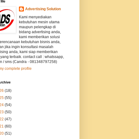
 Me
Advertising Solution
Kami menyediakan
kebutuhan mesin utama
maupun pelengkap di
bidang advertising anda,
kami memberikan solusi
perencanaan kebutuhan bisnis anda,
an jika ingin konsultasi masalah
tising anda, kami siap memberikan
 yang terbaik. contact call : whatssapp,
on / sms (Candra - 081348797258)
y complete profile
rchive
26
(18)
25
(55)
24
(54)
23
(50)
22
(47)
21
(60)
20
(51)