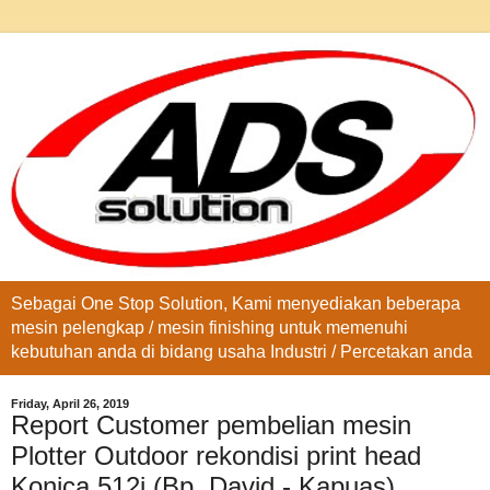
Sebagai One Stop Solution, Kami menyediakan beberapa
mesin pelengkap / mesin finishing untuk memenuhi
kebutuhan anda di bidang usaha Industri / Percetakan anda
Friday, April 26, 2019
Report Customer pembelian mesin
Plotter Outdoor rekondisi print head
Konica 512i (Bp. David - Kapuas)