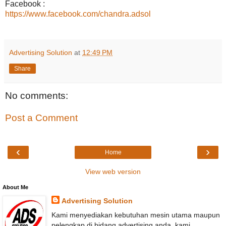
Facebook :
https://www.facebook.com/chandra.adsol
Advertising Solution
at
12:49 PM
Share
No comments:
Post a Comment
‹
›
Home
View web version
About Me
Advertising Solution
Kami menyediakan kebutuhan mesin utama maupun
pelengkap di bidang advertising anda, kami