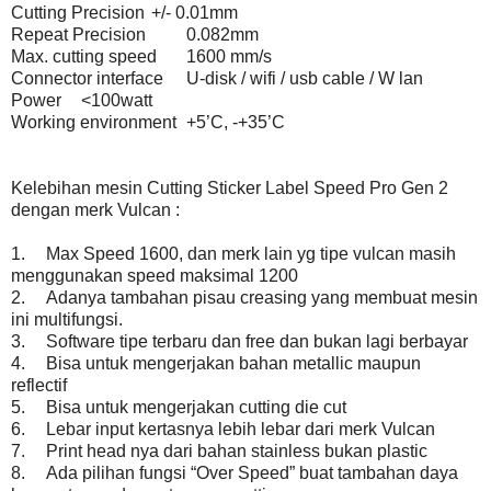
Cutting Precision
+/- 0.01mm
Repeat Precision
0.082mm
Max. cutting speed
1600 mm/s
Connector interface
U-disk / wifi / usb cable / W lan
Power
<100watt
Working environment
+5’C, -+35’C
Kelebihan mesin Cutting Sticker Label Speed Pro Gen 2
dengan merk Vulcan :
1.
Max Speed 1600, dan merk lain yg tipe vulcan masih
menggunakan speed maksimal 1200
2.
Adanya tambahan pisau creasing yang membuat mesin
ini multifungsi.
3.
Software tipe terbaru dan free dan bukan lagi berbayar
4.
Bisa untuk mengerjakan bahan metallic maupun
reflectif
5.
Bisa untuk mengerjakan cutting die cut
6.
Lebar input kertasnya lebih lebar dari merk Vulcan
7.
Print head nya dari bahan stainless bukan plastic
8.
Ada pilihan fungsi “Over Speed” buat tambahan daya