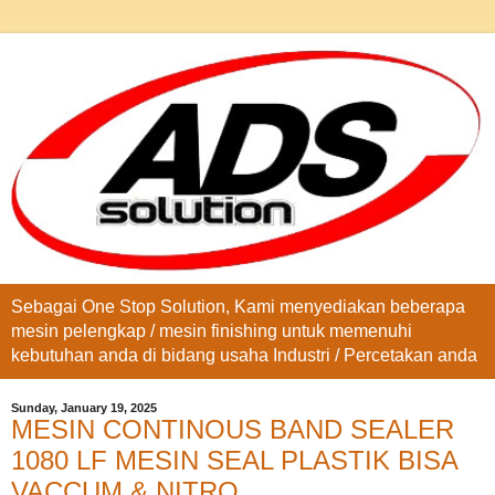
Sebagai One Stop Solution, Kami menyediakan beberapa
mesin pelengkap / mesin finishing untuk memenuhi
kebutuhan anda di bidang usaha Industri / Percetakan anda
Sunday, January 19, 2025
MESIN CONTINOUS BAND SEALER
1080 LF MESIN SEAL PLASTIK BISA
VACCUM & NITRO