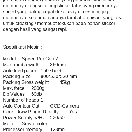
mempunyai fungsi cutting sticker label yang mempunyai
speed yang paling cepat di kelasnya, mesin ini jug
mempunyai kelebihan adanya tambahan pisau yang bisa
untuk creasing / membuat tekukan pada bahan sticker
dengan hasil yang sangat rapi.
Spesifikasi Mesin :
Model
Speed Pro Gen 2
Max. media width
360mm
Auto feed paper
150 sheet
Packing Size
800*530*520 mm
Packing Gross weight
45kg
Max. force
2000g
Db Values
60db
Number of heads
1
Auto Contour Cut
CCD-Camera
Corel Draw Plugin Directly
Yes
Power Supply, V/Hz
220/50
Motor
Servo motor
Processor memory
128mb