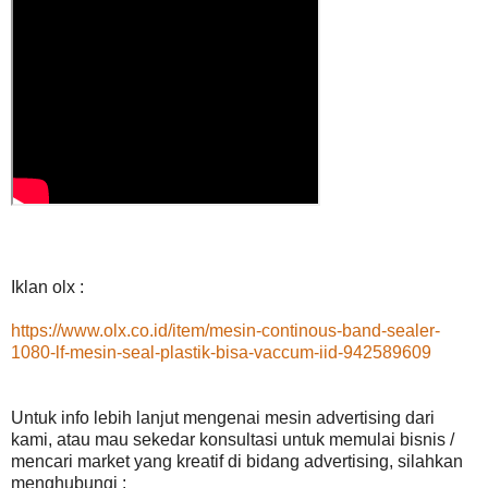
Iklan olx :
https://www.olx.co.id/item/mesin-continous-band-sealer-
1080-lf-mesin-seal-plastik-bisa-vaccum-iid-942589609
Untuk info lebih lanjut mengenai mesin advertising dari
kami, atau mau sekedar konsultasi untuk memulai bisnis /
mencari market yang kreatif di bidang advertising, silahkan
menghubungi :