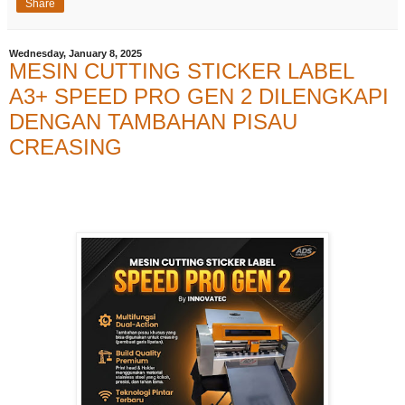
Share
Wednesday, January 8, 2025
MESIN CUTTING STICKER LABEL
A3+ SPEED PRO GEN 2 DILENGKAPI
DENGAN TAMBAHAN PISAU
CREASING