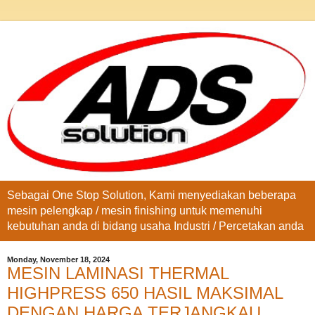
Sebagai One Stop Solution, Kami menyediakan beberapa
mesin pelengkap / mesin finishing untuk memenuhi
kebutuhan anda di bidang usaha Industri / Percetakan anda
Monday, November 18, 2024
MESIN LAMINASI THERMAL
HIGHPRESS 650 HASIL MAKSIMAL
DENGAN HARGA TERJANGKAU