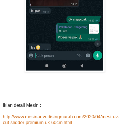
Iklan detail Mesin :
http://www.mesinadvertisingmurah.com/2020/04/mesin-v-
cut-slidder-premium-uk-60cm.html