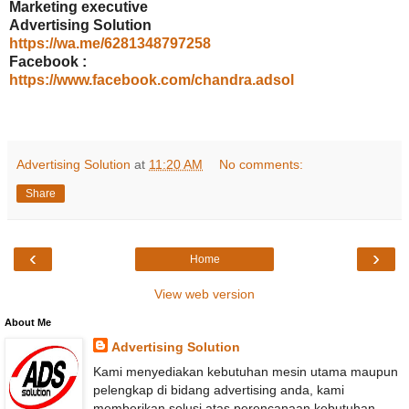
Marketing executive
Advertising Solution
https://wa.me/6281348797258
Facebook :
https://www.facebook.com/chandra.adsol
Advertising Solution
at
11:20 AM
No comments:
Share
‹
›
Home
View web version
About Me
Advertising Solution
Kami menyediakan kebutuhan mesin utama maupun
pelengkap di bidang advertising anda, kami
memberikan solusi atas perencanaan kebutuhan