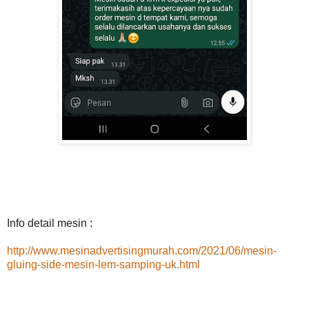
Info detail mesin :
http://www.mesinadvertisingmurah.com/2021/06/mesin-
gluing-side-mesin-lem-samping-uk.html