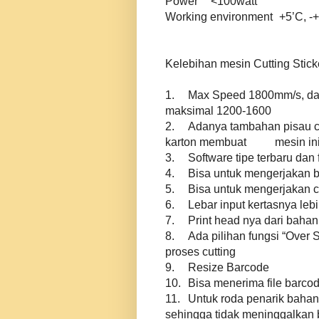
Power
<100watt
Working environment
+5’C, -
Kelebihan mesin Cutting Stick
1.
Max Speed 1800mm/s, da
maksimal 1200-1600
2.
Adanya tambahan pisau c
karton membuat mesin ini mu
3.
Software tipe terbaru dan
4.
Bisa untuk mengerjakan ba
5.
Bisa untuk mengerjakan cu
6.
Lebar input kertasnya lebi
7.
Print head nya dari bahan
8.
Ada pilihan fungsi “Over
proses cutting
9.
Resize Barcode
10.
Bisa menerima file barcod
11.
Untuk roda penarik baha
sehingga tidak meninggalkan