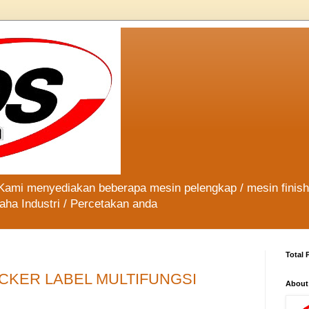
 Kami menyediakan beberapa mesin pelengkap / mesin finis
aha Industri / Percetakan anda
Total 
ICKER LABEL MULTIFUNGSI
About