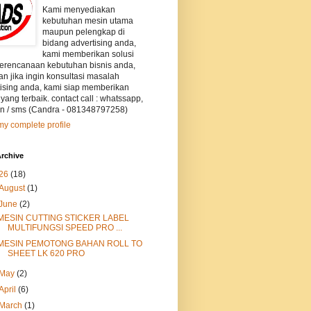
Kami menyediakan
kebutuhan mesin utama
maupun pelengkap di
bidang advertising anda,
kami memberikan solusi
perencanaan kebutuhan bisnis anda,
an jika ingin konsultasi masalah
tising anda, kami siap memberikan
 yang terbaik. contact call : whatssapp,
on / sms (Candra - 081348797258)
y complete profile
rchive
26
(18)
August
(1)
June
(2)
MESIN CUTTING STICKER LABEL
MULTIFUNGSI SPEED PRO ...
MESIN PEMOTONG BAHAN ROLL TO
SHEET LK 620 PRO
May
(2)
April
(6)
March
(1)