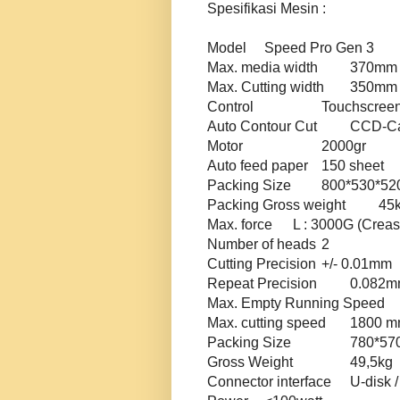
Spesifikasi Mesin :
Model
Speed Pro Gen 3
Max. media width
370mm
Max. Cutting width
350mm
Control
Touchscree
Auto Contour Cut
CCD-C
Motor
2000gr
Auto feed paper
150 sheet
Packing Size
800*530*52
Packing Gross weight
45
Max. force
L : 3000G (Creas
Number of heads
2
Cutting Precision
+/- 0.01mm
Repeat Precision
0.082
Max. Empty Running Speed
Max. cutting speed
1800 m
Packing Size
780*57
Gross Weight
49,5kg
Connector interface
U-disk /