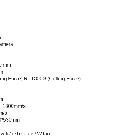
n
amera
0 mm
kg
ing Force) R : 1300G (Cutting Force)
mm
1800mm/s
m/s
0*530mm
 wifi / usb cable / W lan