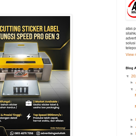
atas 
silahk
adver
solusi
telep
View m
Blog A
▼
20
►
▼
►
►
►