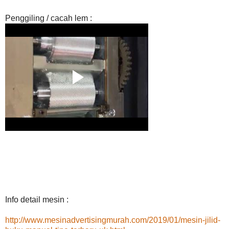
Penggiling / cacah lem :
Info detail mesin :
http://www.mesinadvertisingmurah.com/2019/01/mesin-jilid-