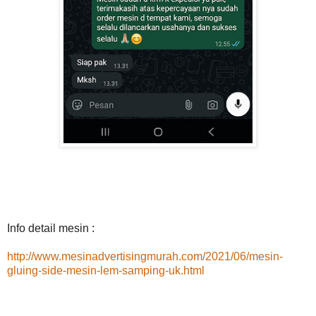
Info detail mesin :
http://www.mesinadvertisingmurah.com/2021/06/mesin-
gluing-side-mesin-lem-samping-uk.html