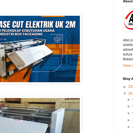
About
atas 
silahk
adver
solusi
telep
View m
Blog A
►
20
▼
20
►
►
►
►
►