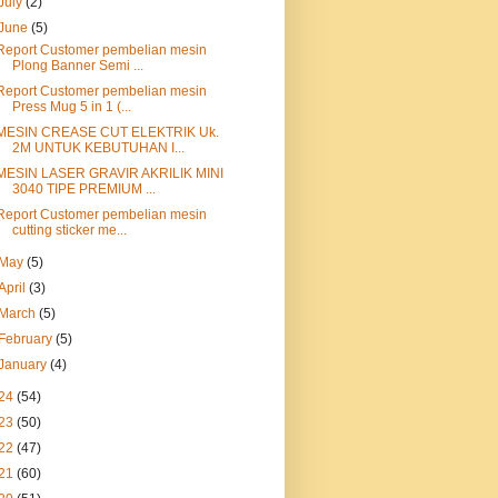
July
(2)
June
(5)
Report Customer pembelian mesin
Plong Banner Semi ...
Report Customer pembelian mesin
Press Mug 5 in 1 (...
MESIN CREASE CUT ELEKTRIK Uk.
2M UNTUK KEBUTUHAN I...
MESIN LASER GRAVIR AKRILIK MINI
3040 TIPE PREMIUM ...
Report Customer pembelian mesin
cutting sticker me...
May
(5)
April
(3)
March
(5)
February
(5)
January
(4)
24
(54)
23
(50)
22
(47)
21
(60)