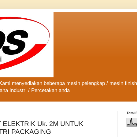
 Kami menyediakan beberapa mesin pelengkap / mesin finis
aha Industri / Percetakan anda
Total 
 ELEKTRIK Uk. 2M UNTUK
TRI PACKAGING