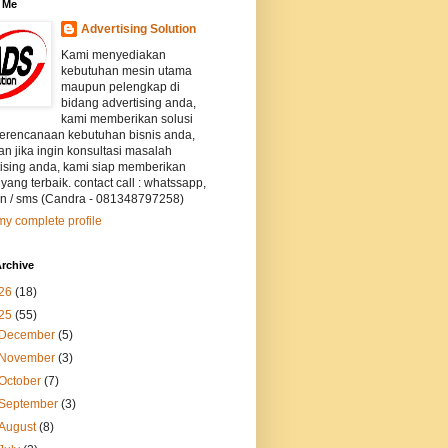
 Me
Advertising Solution
Kami menyediakan
kebutuhan mesin utama
maupun pelengkap di
bidang advertising anda,
kami memberikan solusi
perencanaan kebutuhan bisnis anda,
an jika ingin konsultasi masalah
tising anda, kami siap memberikan
 yang terbaik. contact call : whatssapp,
on / sms (Candra - 081348797258)
y complete profile
rchive
26
(18)
25
(55)
December
(5)
November
(3)
October
(7)
September
(3)
August
(8)