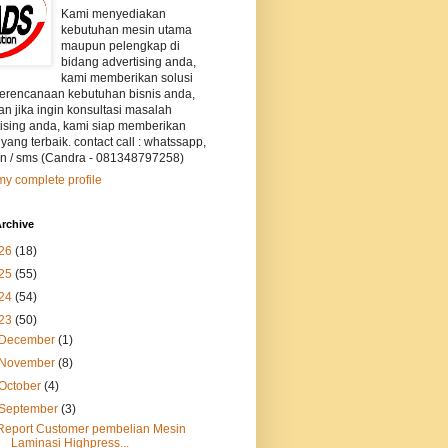
Kami menyediakan
kebutuhan mesin utama
maupun pelengkap di
bidang advertising anda,
kami memberikan solusi
perencanaan kebutuhan bisnis anda,
an jika ingin konsultasi masalah
tising anda, kami siap memberikan
 yang terbaik. contact call : whatssapp,
on / sms (Candra - 081348797258)
y complete profile
rchive
26
(18)
25
(55)
24
(54)
23
(50)
December
(1)
November
(8)
October
(4)
September
(3)
Report Customer pembelian Mesin
Laminasi Highpress...