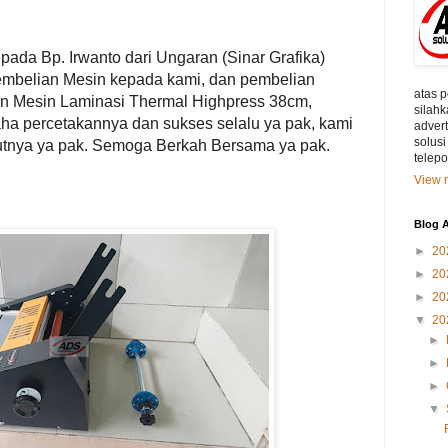
ada Bp. Irwanto dari Ungaran (Sinar Grafika)
mbelian Mesin kepada kami, dan pembelian
atas 
ian Mesin Laminasi Thermal Highpress 38cm,
silahk
ha percetakannya dan sukses selalu ya pak, kami
adver
solusi
jutnya ya pak. Semoga Berkah Bersama ya pak.
telep
View m
Blog A
►
20
►
20
►
20
▼
20
►
►
►
▼