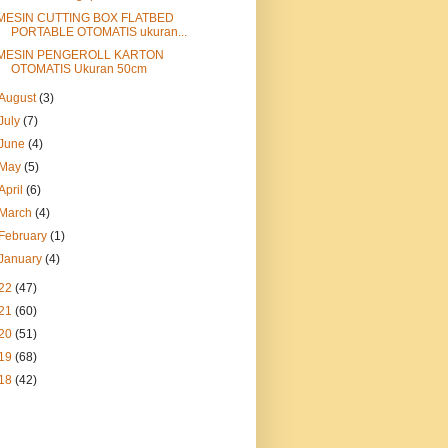
MESIN CUTTING BOX FLATBED
PORTABLE OTOMATIS ukuran...
MESIN PENGEROLL KARTON
OTOMATIS Ukuran 50cm
August
(3)
July
(7)
June
(4)
May
(5)
April
(6)
March
(4)
February
(1)
January
(4)
22
(47)
21
(60)
20
(51)
19
(68)
18
(42)