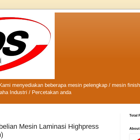
 Kami menyediakan beberapa mesin pelengkap / mesin finis
aha Industri / Percetakan anda
Total 
elian Mesin Laminasi Highpress
About
n)