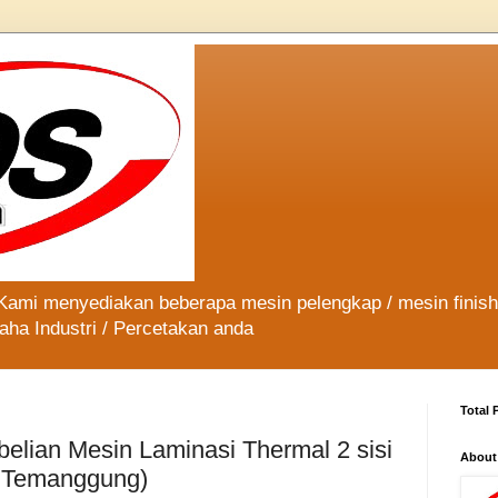
 Kami menyediakan beberapa mesin pelengkap / mesin finis
aha Industri / Percetakan anda
Total 
elian Mesin Laminasi Thermal 2 sisi
About
- Temanggung)