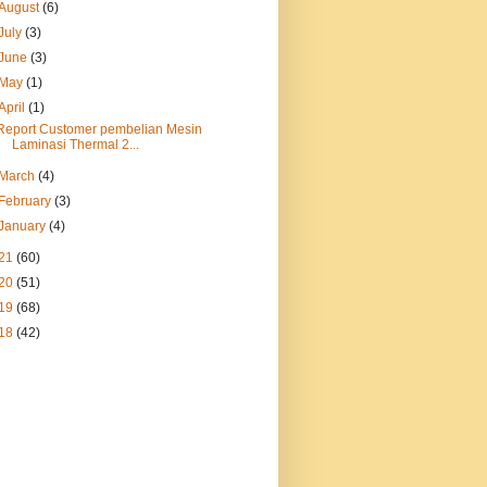
August
(6)
July
(3)
June
(3)
May
(1)
April
(1)
Report Customer pembelian Mesin
Laminasi Thermal 2...
March
(4)
February
(3)
January
(4)
21
(60)
20
(51)
19
(68)
18
(42)