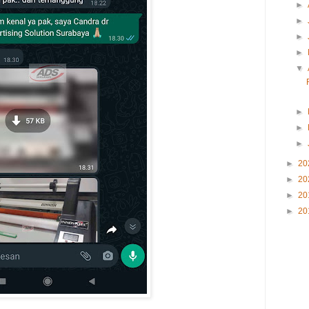
►
►
►
►
▼
►
►
►
►
20
►
20
►
20
►
20