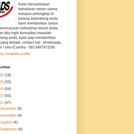
Kami menyediakan
kebutuhan mesin utama
maupun pelengkap di
bidang advertising anda,
kami memberikan solusi
perencanaan kebutuhan bisnis anda,
an jika ingin konsultasi masalah
tising anda, kami siap memberikan
 yang terbaik. contact call : whatssapp,
on / sms (Candra - 081348797258)
y complete profile
rchive
26
(18)
25
(55)
24
(54)
23
(50)
22
(47)
December
(8)
November
(4)
October
(4)
September
(6)