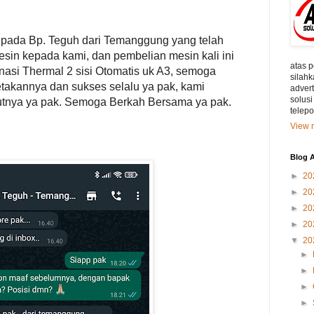
epada Bp. Teguh dari Temanggung yang telah
in kepada kami, dan pembelian mesin kali ini
atas 
asi Thermal 2 sisi Otomatis uk A3, semoga
silahk
etakannya dan sukses selalu ya pak, kami
adver
solusi
jutnya ya pak. Semoga Berkah Bersama ya pak.
telep
View m
Blog A
►
20
►
20
►
20
►
20
▼
20
►
►
►
►