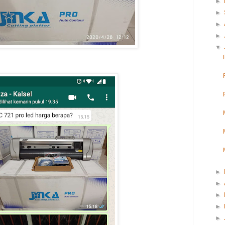
►
►
►
►
▼
►
►
►
►
►