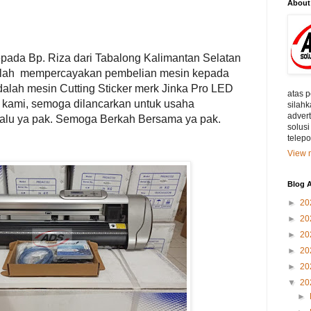
About
pada Bp. Riza dari Tabalong Kalimantan Selatan
telah mempercayakan pembelian mesin kepada
adalah mesin Cutting Sticker merk Jinka Pro LED
atas 
 kami, semoga dilancarkan untuk usaha
silahk
adver
lalu ya pak. Semoga Berkah Bersama ya pak.
solusi
telep
View m
Blog A
►
20
►
20
►
20
►
20
►
20
▼
20
►