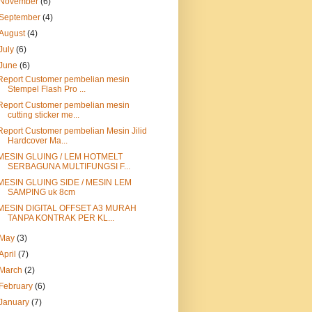
November
(6)
September
(4)
August
(4)
July
(6)
June
(6)
Report Customer pembelian mesin
Stempel Flash Pro ...
Report Customer pembelian mesin
cutting sticker me...
Report Customer pembelian Mesin Jilid
Hardcover Ma...
MESIN GLUING / LEM HOTMELT
SERBAGUNA MULTIFUNGSI F...
MESIN GLUING SIDE / MESIN LEM
SAMPING uk 8cm
MESIN DIGITAL OFFSET A3 MURAH
TANPA KONTRAK PER KL...
May
(3)
April
(7)
March
(2)
February
(6)
January
(7)