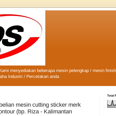
 Kami menyediakan beberapa mesin pelengkap / mesin finis
aha Industri / Percetakan anda
Total 
lian mesin cutting sticker merk
ntour (bp. Riza - Kalimantan