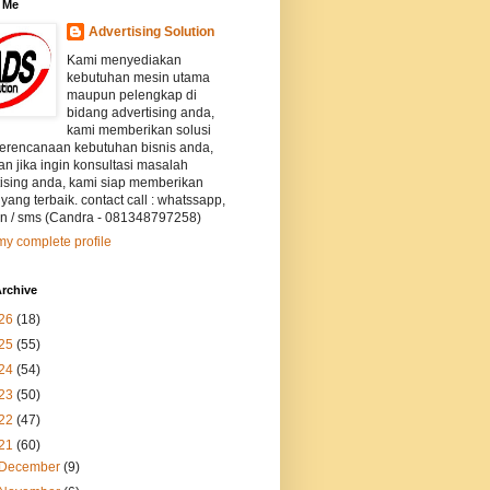
 Me
Advertising Solution
Kami menyediakan
kebutuhan mesin utama
maupun pelengkap di
bidang advertising anda,
kami memberikan solusi
perencanaan kebutuhan bisnis anda,
an jika ingin konsultasi masalah
tising anda, kami siap memberikan
 yang terbaik. contact call : whatssapp,
on / sms (Candra - 081348797258)
y complete profile
rchive
26
(18)
25
(55)
24
(54)
23
(50)
22
(47)
21
(60)
December
(9)