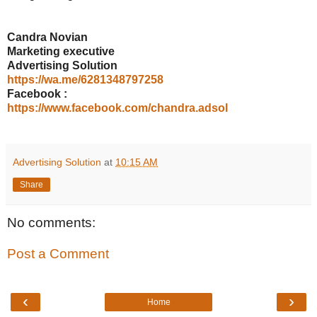
Candra Novian
Marketing executive
Advertising Solution
https://wa.me/6281348797258
Facebook :
https://www.facebook.com/chandra.adsol
Advertising Solution
at
10:15 AM
Share
No comments:
Post a Comment
‹
›
Home