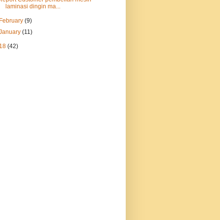
laminasi dingin ma...
February
(9)
January
(11)
18
(42)