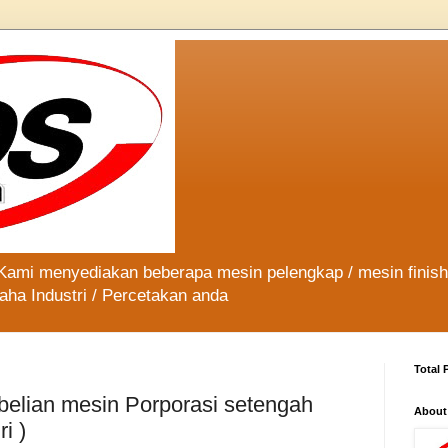
 Kami menyediakan beberapa mesin pelengkap / mesin finis
aha Industri / Percetakan anda
Total 
elian mesin Porporasi setengah
About
ri )