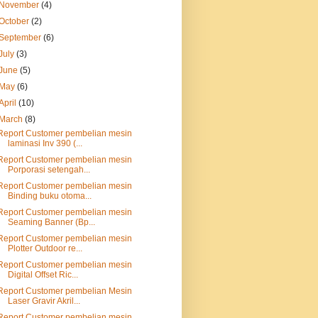
November
(4)
October
(2)
September
(6)
July
(3)
June
(5)
May
(6)
April
(10)
March
(8)
Report Customer pembelian mesin
laminasi Inv 390 (...
Report Customer pembelian mesin
Porporasi setengah...
Report Customer pembelian mesin
Binding buku otoma...
Report Customer pembelian mesin
Seaming Banner (Bp...
Report Customer pembelian mesin
Plotter Outdoor re...
Report Customer pembelian mesin
Digital Offset Ric...
Report Customer pembelian Mesin
Laser Gravir Akril...
Report Customer pembelian mesin