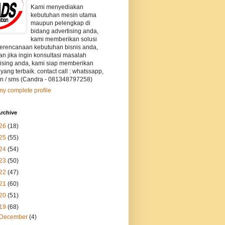
Kami menyediakan
kebutuhan mesin utama
maupun pelengkap di
bidang advertising anda,
kami memberikan solusi
perencanaan kebutuhan bisnis anda,
an jika ingin konsultasi masalah
tising anda, kami siap memberikan
 yang terbaik. contact call : whatssapp,
on / sms (Candra - 081348797258)
y complete profile
rchive
26
(18)
25
(55)
24
(54)
23
(50)
22
(47)
21
(60)
20
(51)
19
(68)
December
(4)