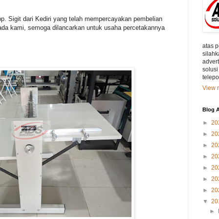
. Sigit dari Kediri yang telah mempercayakan pembelian
ada kami, semoga dilancarkan untuk usaha percetakannya
atas 
silahk
adver
solusi
telep
View m
Blog A
►
20
►
20
►
20
►
20
►
20
►
20
►
20
▼
20
►