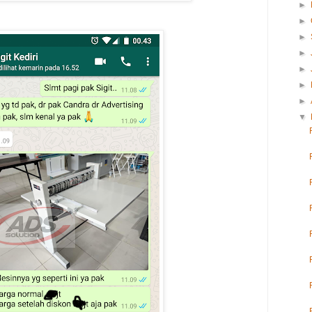
►
►
►
►
►
►
►
▼